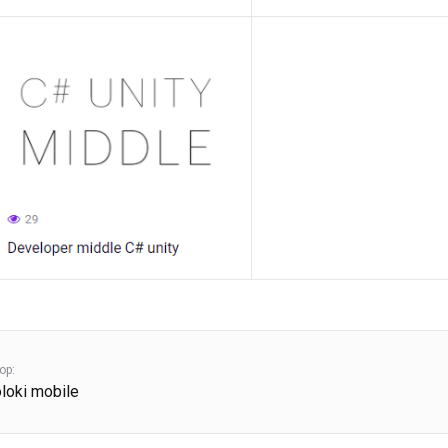
ор:
loki mobile