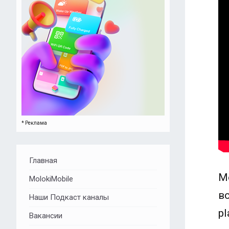
* Реклама
Главная
М
MolokiMobile
в
Наши Подкаст каналы
pl
Вакансии