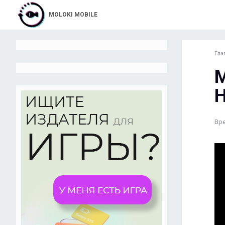
MOLOKI MOBILE
Гла
М
Н
Вре