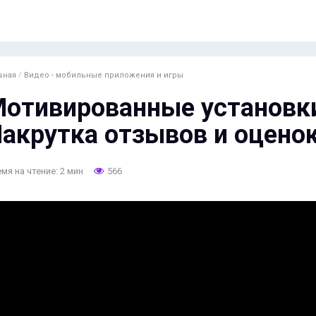
вная
/
Видео - мобильные приложения и игры
отивированные установки
акрутка отзывов и оцено
мя на чтение: 2 мин
566