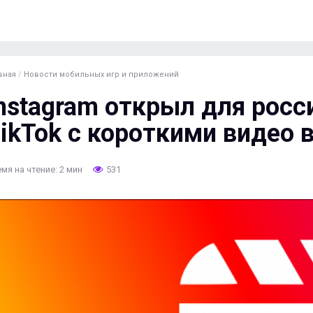
вная
/
Новости мобильных игр и приложений
nstagram открыл для росси
ikTok с короткими видео 
мя на чтение: 2 мин
531