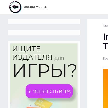
MOLOKI MOBILE
Гла
I
T
Вре