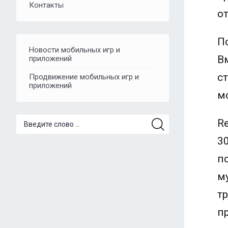
Контакты
о
П
Новости мобильных игр и
В
приложений
с
Продвижение мобильных игр и
приложений
м
R
3
п
м
т
п