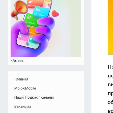
* Реклама
П
п
Главная
в
MolokiMobile
п
Наши Подкаст каналы
о
Вакансии
в