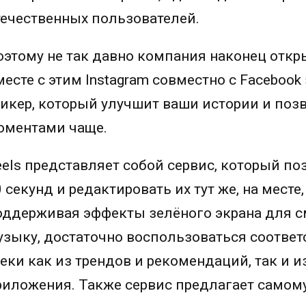
течественных пользователей.
оэтому не так давно компания наконец откры
месте с этим Instagram совместно с Facebo
тикер, который улучшит ваши истории и по
оментами чаще.
eels представляет собой сервис, который п
0 секунд и редактировать их тут же, на мест
оддерживая эффекты зелёного экрана для с
узыку, достаточно воспользоваться соотве
реки как из трендов и рекомендаций, так и и
риложения. Также сервис предлагает самому