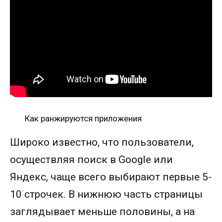
Как ранжируются приложения
Широко известно, что пользователи,
осуществляя поиск в Google или
Яндекс, чаще всего выбирают первые 5-
10 строчек. В нижнюю часть страницы
заглядывает меньше половины, а на