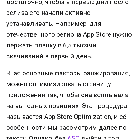
достаточно, чтобы в первые дни после
релиза его начали активно
устанавливать. Например, для
отечественного региона App Store нужно
держать планку в 6,5 тысячи
скачиваний в первый день.
Зная основные факторы ранжирования,
можно оптимизировать страницу
приложения так, чтобы она всплывала
на выгодных позициях. Эта процедура
называется App Store Optimization, и её
особенности мы рассмотрим далее по
тексту. Однако, без
ASO
выйти в топ