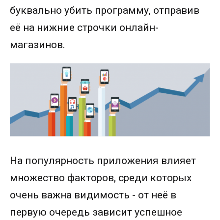
буквально убить программу, отправив
её на нижние строчки онлайн-
магазинов.
На популярность приложения влияет
множество факторов, среди которых
очень важна видимость - от неё в
первую очередь зависит успешное