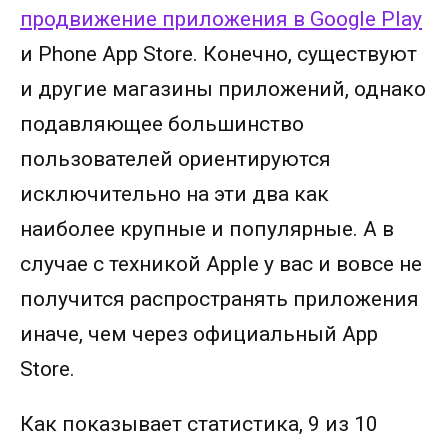
продвижение приложения в Google Play
и Phone App Store. Конечно, существуют
и другие магазины приложений, однако
подавляющее большинство
пользователей ориентируются
исключительно на эти два как
наиболее крупные и популярные. А в
случае с техникой Apple у вас и вовсе не
получится распространять приложения
иначе, чем через официальный App
Store.
Как показывает статистика, 9 из 10