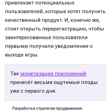
привлекает потенциальных
пользователей, которые хотят получить
качественный продукт. И, конечно же,
стоит открыть перерегистрацию, чтобы
заинтересованные пользователи
первыми получили уведомление о
выходе игры.
Так
монетизация приложений
принесёт весьма ощутимые плоды
уже с первого дня.
Разработка стратегии продвижения