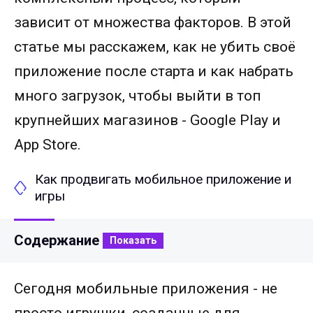
зависит от множества факторов. В этой
статье мы расскажем, как не убить своё
приложение после старта и как набрать
много загрузок, чтобы выйти в топ
крупнейших магазинов - Google Play и
App Store.
Как продвигать мобильное приложение и
игры
Содержание
Показать
Сегодня мобильные приложения - не