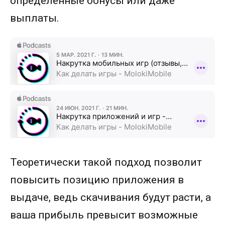
определённые бонусы или даже
выплаты.
Теоретически такой подход позволит
повысить позицию приложения в
выдаче, ведь скачивания будут расти, а
ваша прибыль превысит возможные