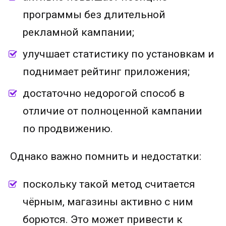
программы без длительной
рекламной кампании;
улучшает статистику по установкам и
поднимает рейтинг приложения;
достаточно недорогой способ в
отличие от полноценной кампании
по продвижению.
Однако важно помнить и недостатки:
поскольку такой метод считается
чёрным, магазины активно с ним
борются. Это может привести к