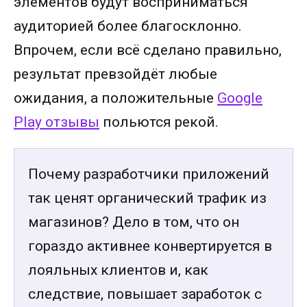
элементов будут восприниматься
аудиторией более благосклонно.
Впрочем, если всё сделано правильно,
результат превзойдёт любые
ожидания, а положительные
Google
Play отзывы
польются рекой.
Почему разработчики приложений
так ценят органический трафик из
магазинов? Дело в том, что он
гораздо активнее конвертируется в
лояльных клиентов и, как
следствие, повышает заработок с