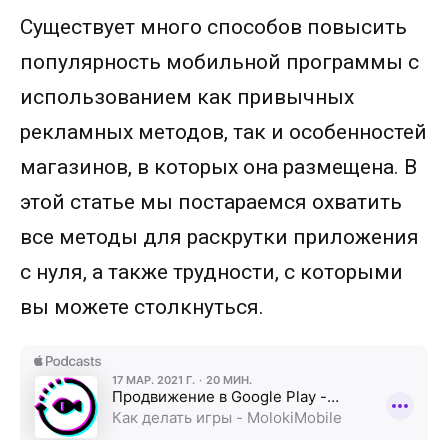
Существует много способов повысить
популярность мобильной программы с
использованием как привычных
рекламных методов, так и особенностей
магазинов, в которых она размещена. В
этой статье мы постараемся охватить
все методы для раскрутки приложения
с нуля, а также трудности, с которыми
вы можете столкнуться.