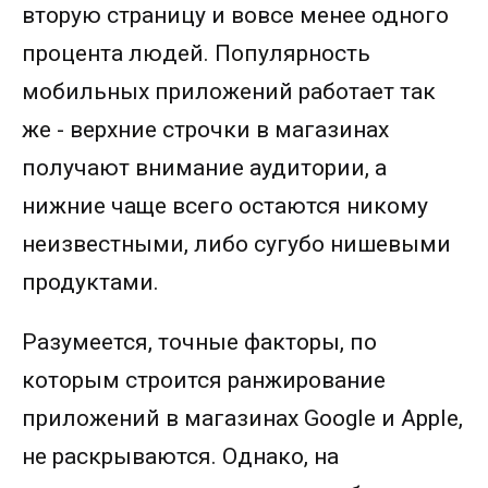
вторую страницу и вовсе менее одного
процента людей. Популярность
мобильных приложений работает так
же - верхние строчки в магазинах
получают внимание аудитории, а
нижние чаще всего остаются никому
неизвестными, либо сугубо нишевыми
продуктами.
Разумеется, точные факторы, по
которым строится ранжирование
приложений в магазинах Google и Apple,
не раскрываются. Однако, на