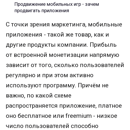
Продвижение мобильных игр - зачем
продвигать приложения
С точки зрения маркетинга, мобильные
приложения - такой же товар, как и
другие продукты компании. Прибыль
от встроенной монетизации напрямую
зависит от того, сколько пользователей
регулярно и при этом активно
используют программу. Причём не
важно, по какой схеме
распространяется приложение, платное
оно бесплатное или freemium - низкое
число пользователей способно