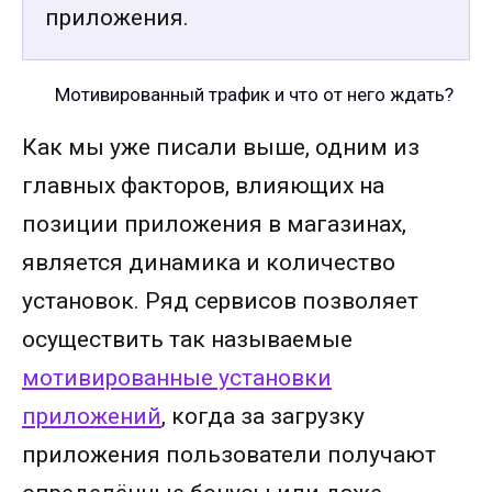
приложения.
Мотивированный трафик и что от него ждать?
Как мы уже писали выше, одним из
главных факторов, влияющих на
позиции приложения в магазинах,
является динамика и количество
установок. Ряд сервисов позволяет
осуществить так называемые
мотивированные установки
приложений
, когда за загрузку
приложения пользователи получают