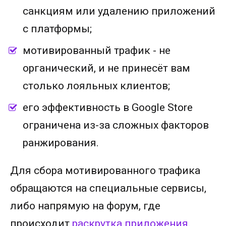
санкциям или удалению приложений
с платформы;
мотивированный трафик - не
органический, и не принесёт вам
столько лояльных клиентов;
его эффективность в Google Store
ограничена из-за сложных факторов
ранжирования.
Для сбора мотивированного трафика
обращаются на специальные сервисы,
либо напрямую на форум, где
происходит
раскрутка приложения
.