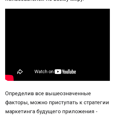
Определив все вышеозначенные
факторы, можно приступать к стратегии
маркетинга будущего приложения -