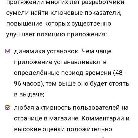
протяжении многих лет разработчики
сумели найти ключевые показатели,
повышение которых существенно
улучшает позицию приложения:
динамика установок. Чем чаще
приложение устанавливают в
определённые период времени (48-
96 часов), тем выше оно будет стоять
в выдаче;
любая активность пользователей на
странице в магазине. Комментарии и
высокие оценки положительно