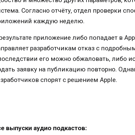
добство и множество других параметров, ко
истема. Согласно отчёту, отдел проверки сп
риложений каждую неделю.
 результате приложение либо попадает в App 
аправляет разработчикам отказ с подробным
последствии его можно обжаловать, либо и
одать заявку на публикацию повторно. Однак
азработчиков спорят с решением Apple.
се выпуски аудио подкастов: