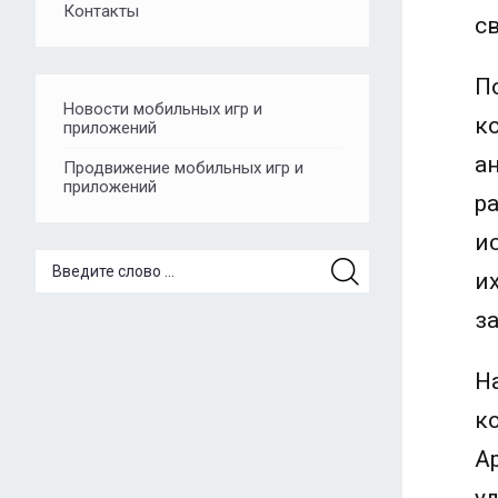
Контакты
св
П
Новости мобильных игр и
к
приложений
а
Продвижение мобильных игр и
приложений
р
и
и
з
Н
к
A