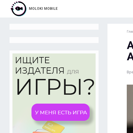
MOLOKI MOBILE
Гла
A
A
Вре