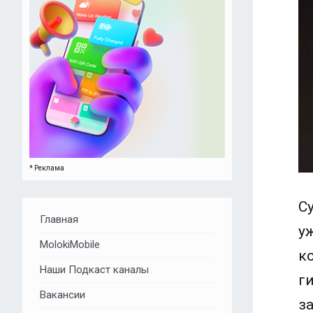
* Реклама
С
Главная
у
MolokiMobile
к
Наши Подкаст каналы
г
Вакансии
з