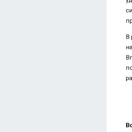
у
с
п
В
н
В
п
р
В