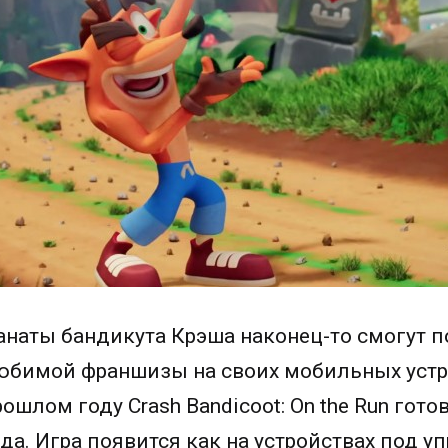
анаты бандикута Крэша наконец-то смогут п
юбимой франшизы на своих мобильных устро
ошлом году Crash Bandicoot: On the Run гото
да. Игра появится как на устройствах под упр