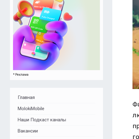
* Реклама
Главная
Ф
MolokiMobile
л
Наши Подкаст каналы
пр
Вакансии
го