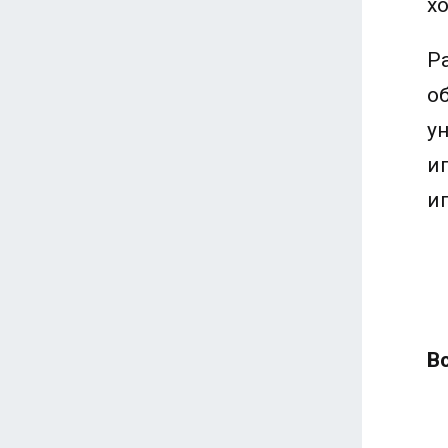
х
Р
о
у
и
и
В