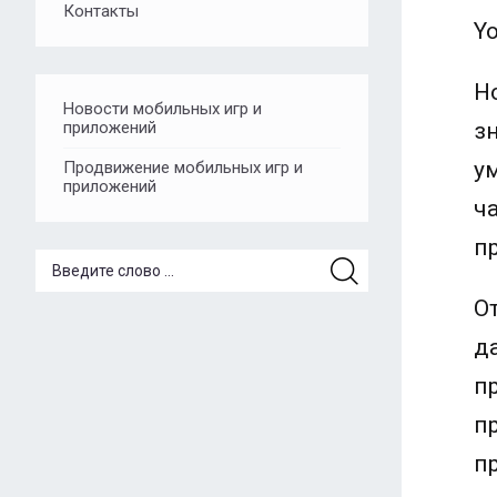
Контакты
Y
Н
Новости мобильных игр и
приложений
з
у
Продвижение мобильных игр и
приложений
ч
п
О
да
п
п
п