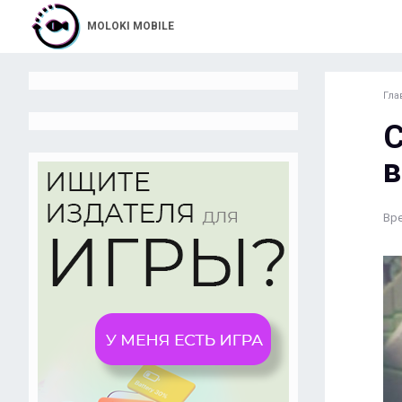
MOLOKI MOBILE
Гла
C
в
Вре