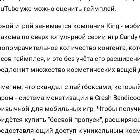
ouTube уже можно оценить геймплей.
овой игрой занимается компания King - мо
накома по сверхпопулярной серии игр Candy
мопомрачительное количество контента, кото
асов геймплея, и это без учёта его расширен
редложит множество косметических вещей д
тметим, что скандал с лайтбоксами, который
ром - система монетизации в Crash Bandicoot
ривычной для мобильных игр. Чтобы получит
ридётся купить “боевой пропуск”, расширя
редоставляющий доступ к уникальным косм