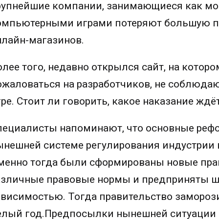
рупнейшие компании, занимающиеся как мо
омпьютерными играми потеряют большую пр
нлайн-магазинов.
олее того, недавно открылся сайт, на кото
ожаловаться на разработчиков, не соблюда
гре. Стоит ли говорить, какое наказание жд
пециалисты напоминают, что основные рефо
ынешней системе регулирования индустрии в 
менно тогда были сформированы новые пра
азличные правовые нормы и предприняты ш
ависимостью. Тогда правительство замороз
елый год.Предпосылки нынешней ситуации 