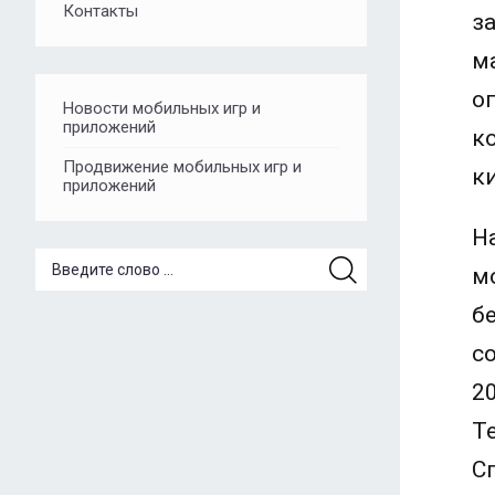
Контакты
з
м
о
Новости мобильных игр и
приложений
к
Продвижение мобильных игр и
к
приложений
Н
м
б
с
2
Te
С