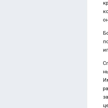
к
к
о
Б
п
и
С
н
И
р
з
ц