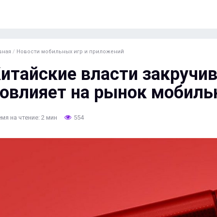
вная
/
Новости мобильных игр и приложений
итайские власти закручив
овлияет на рынок мобиль
мя на чтение: 2 мин
554