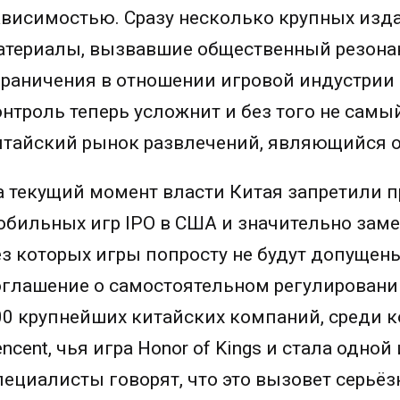
ависимостью. Сразу несколько крупных изд
атериалы, вызвавшие общественный резонанс
граничения в отношении игровой индустрии
онтроль теперь усложнит и без того не самы
итайский рынок развлечений, являющийся о
а текущий момент власти Китая запретили 
обильных игр IPO в США и значительно зам
ез которых игры попросту не будут допущены
оглашение о самостоятельном регулировани
00 крупнейших китайских компаний, среди к
ncent, чья игра Honor of Kings и стала одно
пециалисты говорят, что это вызовет серьёз