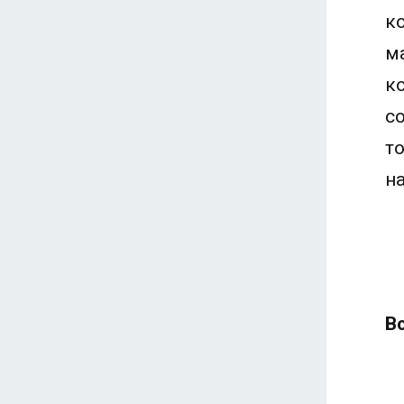
к
м
к
с
т
н
В