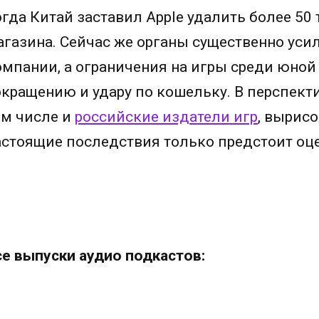
огда Китай заставил Apple удалить более 50
агазина. Сейчас же органы существенно уси
омпании, а ограничения на игры среди юной
окращению и удару по кошельку. В перспекти
ом числе и
российские издатели игр
, вырис
астоящие последствия только предстоит оц
се выпуски аудио подкастов: