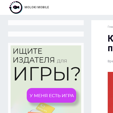
MOLOKI MOBILE
Гла
К
п
Вре