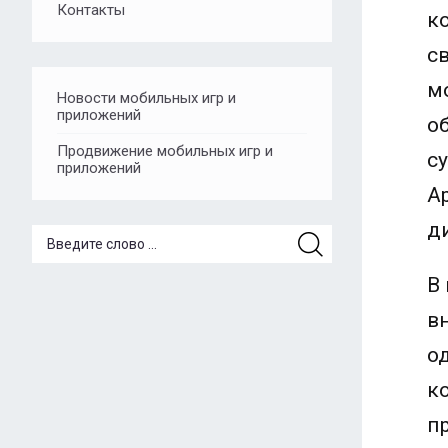
Контакты
к
с
м
Новости мобильных игр и
приложений
о
Продвижение мобильных игр и
с
приложений
A
д
В
в
о
к
п