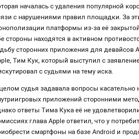
оторая началась с удаления популярной коро
вязи с нарушениями правил площадки. За эт
онополизации платформы из-за её закрытой
бе стороны находятся в активном противост
удьбу сторонних приложения для девайсов A
pple, Тим Кук, который выступил с заявлени
искутировал с судьями на тему иска.
 целом судья задавала вопросы касательно
нутриигровых приложений сторонними метод
днако ответы Тима Кука её не удовлетворили
омиссиях глава Apple ответил, что у потреби
риобрести смартфоны на базе Android и прод