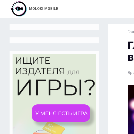
MOLOKI MOBILE
Гла
Г
в
Вре