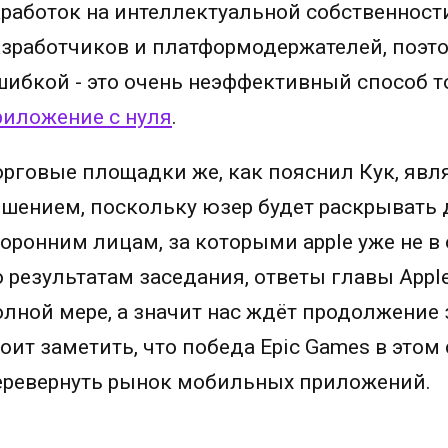
аработок на интеллектуальной собственнос
азработчиков и платформодержателей, поэт
шибкой - это очень неэффективный способ т
риложение с нуля
.
орговые площадки же, как пояснил Кук, яв
ешением, поскольку юзер будет раскрывать
торонним лицам, за которыми apple уже не в
о результатам заседания, ответы главы Appl
олной мере, а значит нас ждёт продолжение
тоит заметить, что победа Epic Games в это
еревернуть рынок мобильных приложений.