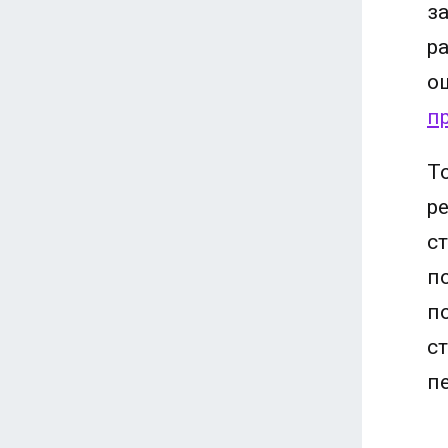
з
р
о
п
Т
р
с
п
п
с
п