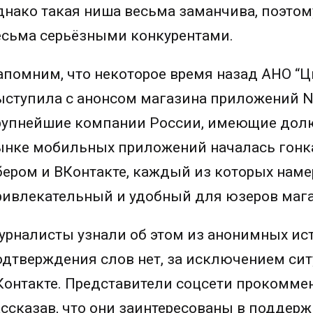
днако такая ниша весьма заманчива, поэтом
есьма серьёзными конкурентами.
апомним, что некоторое время назад АНО “
ыступила с анонсом магазина приложений N
рупнейшие компании России, имеющие долю 
ынке мобильных приложений началась гонка
бером и ВКонтакте, каждый из которых наме
ривлекательный и удобный для юзеров мага
урналисты узнали об этом из анонимных ист
одтверждения слов нет, за исключением сит
Контакте. Представители соцсети прокомм
ассказав, что они заинтересованы в поддерж