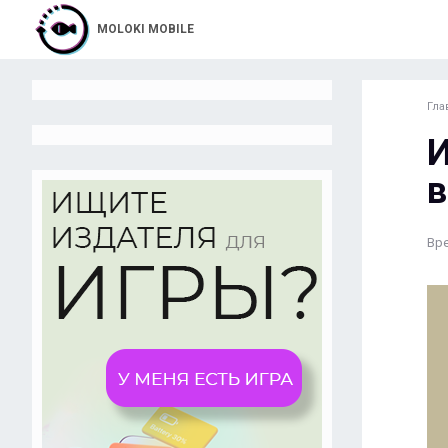
MOLOKI MOBILE
Гла
И
в
Вре