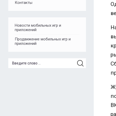
Контакты
О
в
Новости мобильных игр и
Н
приложений
в
Продвижение мобильных игр и
приложений
к
р
С
п
Ж
п
В
р