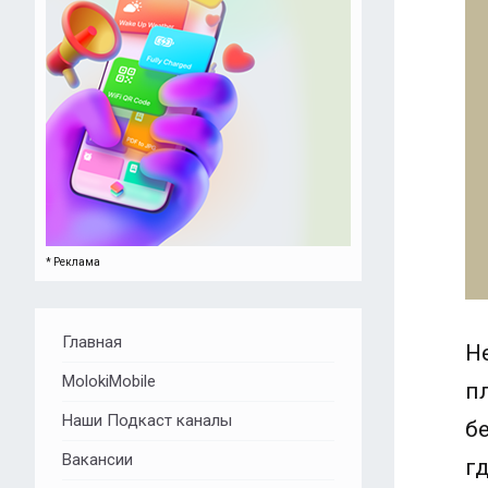
* Реклама
Главная
Н
MolokiMobile
п
Наши Подкаст каналы
б
Вакансии
г