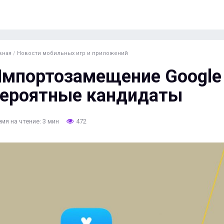
вная
/
Новости мобильных игр и приложений
мпортозамещение Google P
ероятные кандидаты
мя на чтение: 3 мин
472