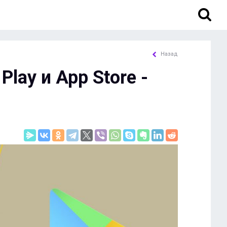
Назад
lay и App Store -