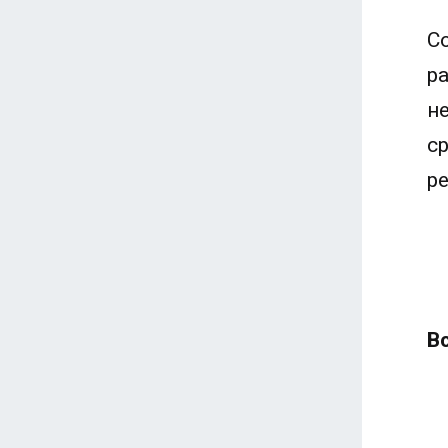
С
р
н
с
р
В