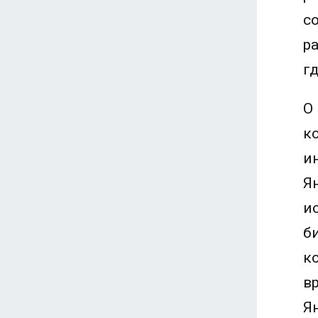
с
р
г
О
к
и
Я
и
б
к
в
Я