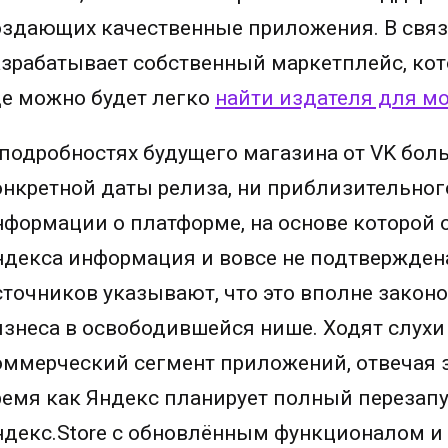
оздающих качественные приложения. В связи
азрабатывает собственный маркетплейс, кото
де можно будет легко
найти издателя для м
 подробностях будущего магазина от VK боль
онкретной даты релиза, ни приблизительног
нформации о платформе, на основе которой о
ндекса информация и вовсе не подтвержден
сточников указывают, что это вполне законо
изнеса в освободившейся нише. Ходят слухи 
оммерческий сегмент приложений, отвечая 
ремя как Яндекс планирует полный перезап
ндекс.Store с обновлённым функционалом и