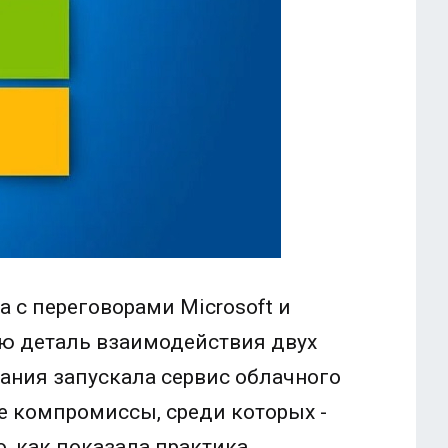
 с переговорами Microsoft и
ую деталь взаимодействия двух
ания запускала сервис облачного
е компромиссы, среди которых -
, как показала практика,