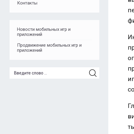
Контакты
п
ф
Новости мобильных игр и
приложений
И
Продвижение мобильных игр и
п
приложений
о
п
и
с
Г
в
т