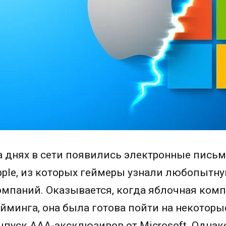
а днях в сети появились электронные письма
pple, из которых геймеры узнали любопытн
омпаний. Оказывается, когда яблочная комп
ейминга, она была готова пойти на некоторы
ыпуск ААА-эксклюзивов от Microsoft. Однако