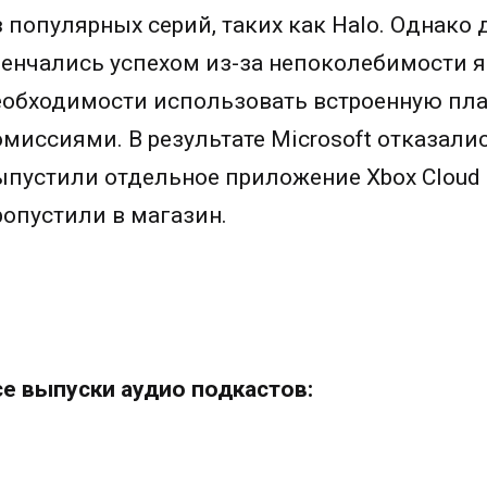
з популярных серий, таких как Halo. Однако
венчались успехом из-за непоколебимости 
еобходимости использовать встроенную пл
омиссиями. В результате Microsoft отказали
ыпустили отдельное приложение Xbox Cloud G
ропустили в магазин.
се выпуски аудио подкастов: