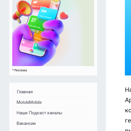
* Реклама
Н
Главная
A
MolokiMobile
к
Наши Подкаст каналы
г
Вакансии
в