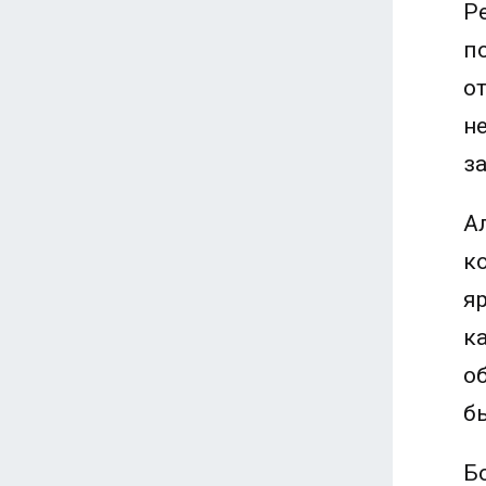
Р
п
о
н
з
А
к
я
к
о
б
Б