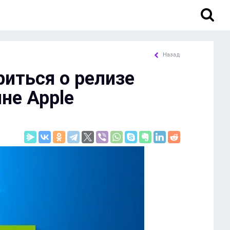
Назад
риться о релизе
не Apple