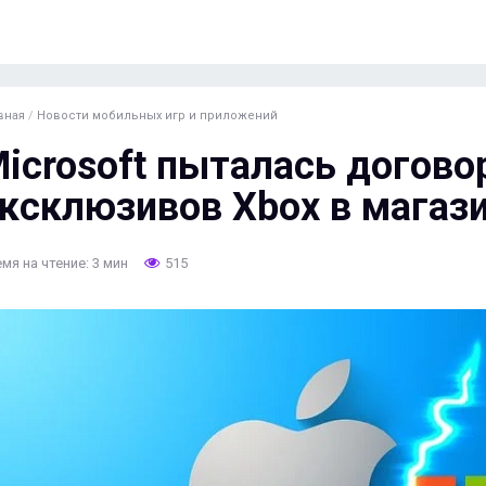
вная
/
Новости мобильных игр и приложений
icrosoft пыталась догово
ксклюзивов Xbox в магази
мя на чтение: 3 мин
515