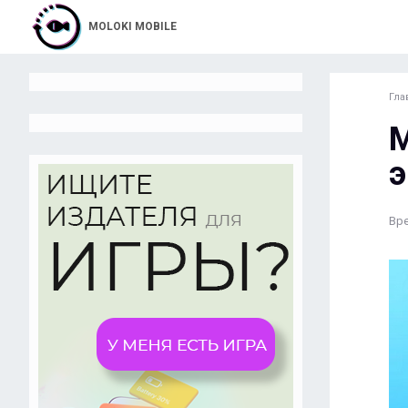
MOLOKI MOBILE
Гла
M
э
Вре