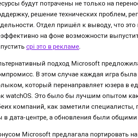
есурсы будут потрачены не только на перенос
оддержку, решение технических проблем, ре
тдельности. Отдел пришёл к выводу, что это
еэффективно на фоне возможности выпустить
апустить
cpi это в рекламе
.
льтернативный подход Microsoft предложила
омпромисс. В этом случае каждая игра был
рлыком, который перенаправляет юзера в ед
ак watchOS. Это было бы лучшим опытом как
беих компаний, как заметили специалисты,
ы в дата-центре, а обновления были общими
онусом Microsoft предлагала портировать н