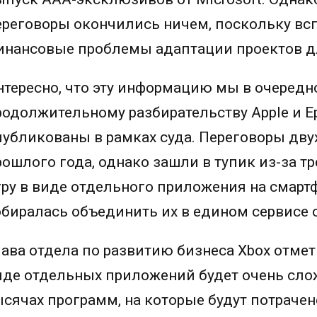
ереговоры окончились ничем, поскольку всп
инансовые проблемы адаптации проектов д
нтересно, что эту информацию мы в очередн
родолжительному разбирательству Apple и E
публикованы в рамках суда. Переговоры дв
рошлого года, однако зашли в тупик из-за т
гру в виде отдельного приложения на смартфо
обиралась объединить их в едином сервисе 
лава отдела по развитию бизнеса Xbox отмет
иде отдельных приложений будет очень слож
ысячах программ, на которые будут потрачен